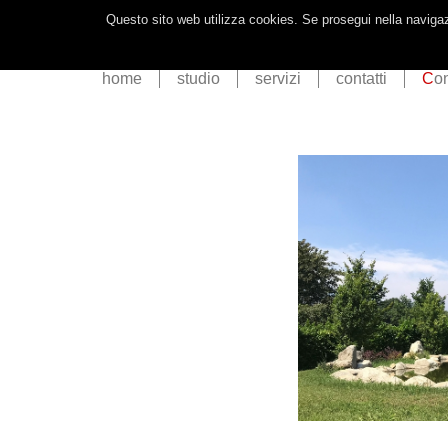
Questo sito web utilizza cookies. Se prosegui nella navigazi
home
studio
servizi
contatti
C
o