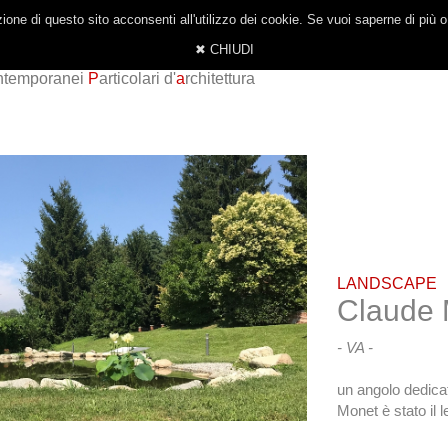
one di questo sito acconsenti all'utilizzo dei cookie. Se vuoi saperne di più 
✖ CHIUDI
ntemporanei
P
articolari d'
a
rchitettura
LANDSCAPE
Claude 
- VA -
un angolo dedicat
Monet è stato il l