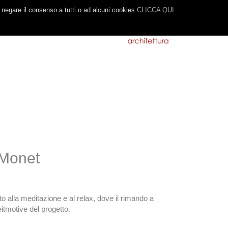
o negare il consenso a tutti o ad alcuni cookies
CLICCA QUI
Monet
o alla meditazione e al relax, dove il rimando a
eitmotive del progetto.